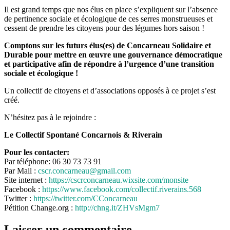
Il est grand temps que nos élus en place s’expliquent sur l’absence
de pertinence sociale et écologique de ces serres monstrueuses et
cessent de prendre les citoyens pour des légumes hors saison !
Comptons sur les futurs élus(es) de Concarneau Solidaire et
Durable pour mettre en œuvre une gouvernance démocratique
et participative afin de répondre à l’urgence d’une transition
sociale et écologique !
Un collectif de citoyens et d’associations opposés à ce projet s’est
créé.
N’hésitez pas à le rejoindre :
Le Collectif Spontané Concarnois & Riverain
Pour les contacter:
Par téléphone: 06 30 73 73 91
Par Mail :
cscr.concarneau@gmail.com
Site internet :
https://cscrconcarneau.wixsite.com/monsite
Facebook :
https://www.facebook.com/collectif.riverains.568
Twitter :
https://twitter.com/CConcarneau
Pétition Change.org :
http://chng.it/ZHVsMgm7
Laisser un commentaire