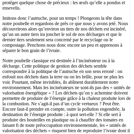
protéger quelque chose de précieux : les œufs qu’elle a pondus et
ensevelis.
Imitons donc l’autruche, pour un temps ! Plongeons la tête dans
notre poubelle et regardons de près ce que nous y avons jeté. Nous
découvrirons alors qu’environ un tiers de nos déchets est incinéré,
qu’un un autre tiers ira joncher le sol de nos décharges et que le
dernier tiers seulement sera concerné par le recyclage ou le
compostage. Penchons nous donc encore un peu et apprenons à
séparer le bon grain de l’ivraie.
Notre poubelle classique est destinée à l’incinérateur ou à la
décharge. Cette politique de gestion des déchets semble
correspondre à la politique de l’autruche en son sens erroné : on
enfouit nos déchets dans la terre ou on les brûle, pour ne plus les
voir. Pourtant, même invisibles, ils abîment durablement notre
environnement. Mais les incinérateurs ne sont-ils pas des « unités de
valorisation énergétique » ? Les déchets qu’on y achemine doivent
permettre de produire de l’énergie grâce à la chaleur produite lors de
la combustion. Ne s’agit-il pas d’un cycle vertueux ? Peut être.
Encore faut-il prendre en compte, outre la pollution engendrée, la
destination de l’énergie produite : à quoi sert-elle ? Si elle sert à
produire des bouteilles en plastique ou à chauffer des tomates en
faisant fi de toute préoccupation environnementale, les « unités de
valorisation des déchets » risquent bien de reproduire l’ivraie dont il